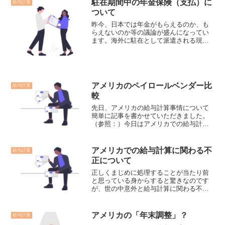
駐在期間中の年金保険（支払）に
給与計算
ついて
昨今、日本では年金がもらえるのか、も
らえないのか等の議論が盛んになってい
ます。海外に駐在として派遣される現役
の方も、自分の年金がどうなってしまう
のかは気になるトピックではないでしょ
うか。今回は駐在期間中の年金保険につ
いて書いてみたいと思いま...
アメリカのペイロールベンダー比
給与計算
較
先日、アメリカの給与計算事情について
簡単に記事を書かせていただきました。
（参照：）今日はアメリカでの給与計算
業務を外注するにあたって、どんな業者
があるのかについて記事を書きたいと思
います。アメリカのペイロールサービス
アメリカでの給与計算に関わる不
給与計算
事情についてアメリカのペ...
正について
正しくまじめに処理することが当たり前
と思っている身からすると驚きなのです
が、世の中意外と給与計算に関わる不正
行為があるようです。どのような不正行
為があるのか調べていたところ、給与計
算を使用した横領についての事件が公表
アメリカの「年末調整」？
給与計算
されていました。内容とし...