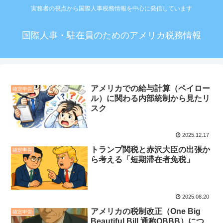
実務者の視点から国際人事税務情報を中心に発信しています
国際人事・駐在員のためのアメリカ税務情報
アメリカでの給与計算（ペイロー
確定申告
ル）に関わる内部統制から見たリ
スク
2025.12.17
トランプ関税と赤沢大臣の出張か
確定申告
ら考える「短期滞在者免税」
2025.08.20
アメリカの税制改正（One Big
確定申告
Beautiful Bill 通称OBBB）につ