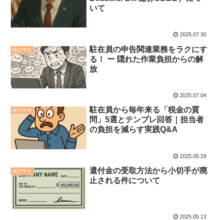
いて
2025.07.30
駐在員の申告関連業務をラクにす
確定申告
る！ ー 隠れた作業負担からの解
放
2025.07.04
駐在員から毎年来る「税金の質
確定申告
問」5選とテンプレ回答｜担当者
の負担を減らす実践Q&A
2025.05.29
還付金の受取方法から小切手が廃
確定申告
止される件について
2025.05.13