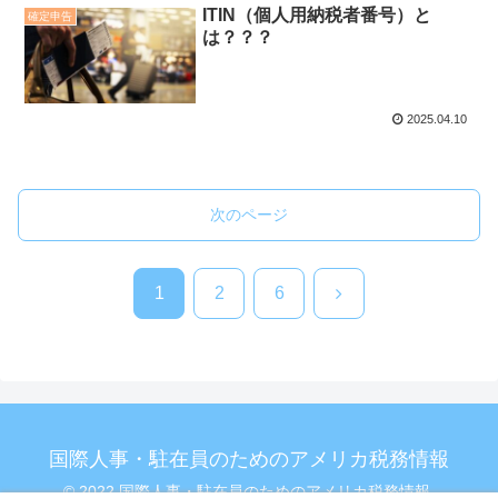
ITIN（個人用納税者番号）と
確定申告
は？？？
2025.04.10
次のページ
次
1
2
6
へ
国際人事・駐在員のためのアメリカ税務情報
© 2022 国際人事・駐在員のためのアメリカ税務情報.