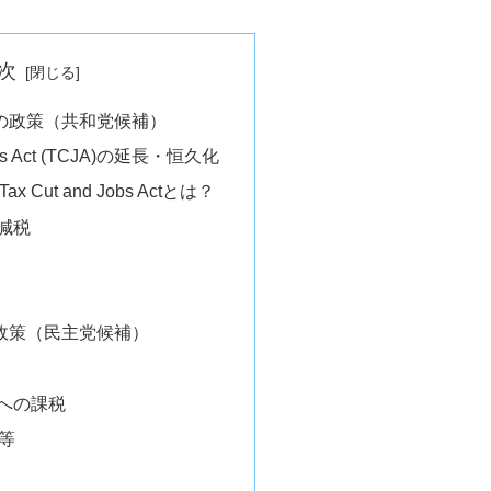
次
の政策（共和党候補）
Jobs Act (TCJA)の延長・恒久化
 Cut and Jobs Actとは？
減税
政策（民主党候補）
への課税
t等