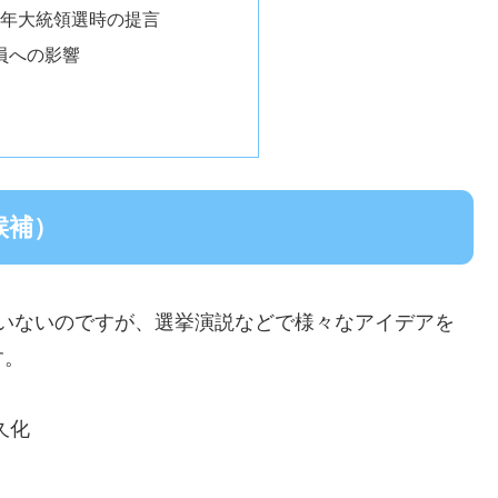
0年大統領選時の提言
員への影響
候補）
発表していないのですが、選挙演説などで様々なアイデアを
す。
恒久化