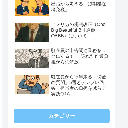
出張から考える「短期滞在
者免税」
アメリカの税制改正（One
Big Beautiful Bill 通称
OBBB）について
駐在員の申告関連業務をラ
クにする！ ー 隠れた作業負
担からの解放
駐在員から毎年来る「税金
の質問」5選とテンプレ回
答｜担当者の負担を減らす
実践Q&A
カテゴリー